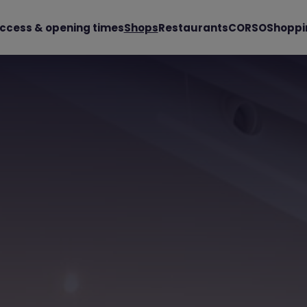
ccess & opening times
Shops
Restaurants
CORSO
Shoppi