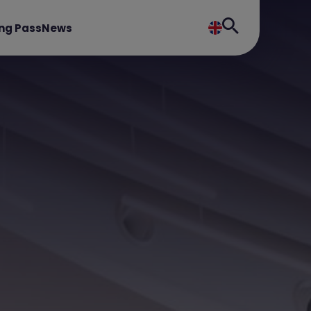
ng Pass
News