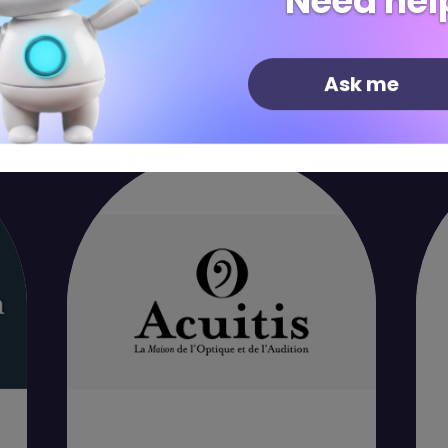
Need hel
Shops
Restaurants
Leisure
Ask me