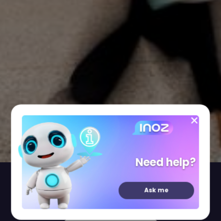
Need help?
Shops
Restaurants
Leisure
Ask me